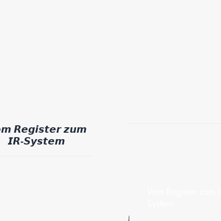
𝙢 𝙍𝙚𝙜𝙞𝙨𝙩𝙚𝙧 𝙯𝙪𝙢
𝙄𝙍-𝙎𝙮𝙨𝙩𝙚𝙢
Vom Register zum I
System