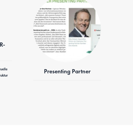
R-
uelle
Presenting Partner
uktur