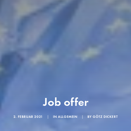
Job offer
2. FEBRUAR 2021
|
IN
ALLGEMEIN
|
BY
GÖTZ DICKERT