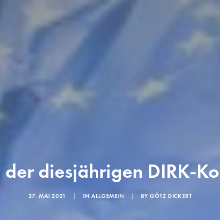
der diesjährigen DIRK-Ko
27. MAI 2021
|
IN
ALLGEMEIN
|
BY
GÖTZ DICKERT