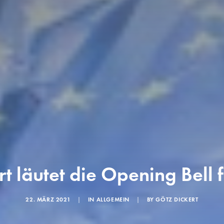
t läutet die Opening Bell
22. MÄRZ 2021
|
IN
ALLGEMEIN
|
BY
GÖTZ DICKERT