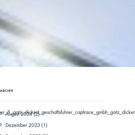
ARCHIV
ver_8_gotz_dickert_geschaftsfuhrer_captrace_gmbh_gotz_dicker
August 2024
(2)
Dezember 2023
(1)