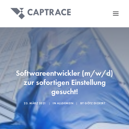
Softwareentwickler (m/w/d)
zur sofortigen Einstellung
gesucht!
23. MÄRZ 2021
|
IN
ALLGEMEIN
|
BY
GÖTZ DICKERT